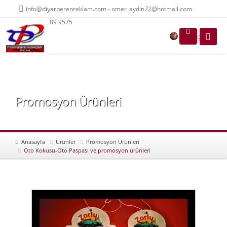
info@diyarperenreklam.com - omer_aydin72@hotmail.com
0 541 489 9575
Dil Seçiniz
Promosyon Ürünleri
Anasayfa
Ürünler
Promosyon Ürünleri
Oto Kokusu-Oto Paspası ve promosyon ürünleri
A+
A